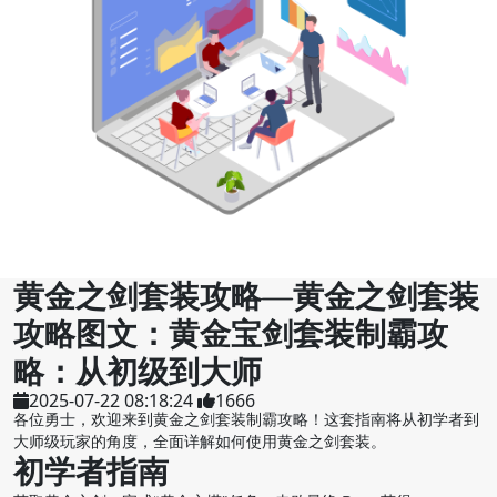
黄金之剑套装攻略—黄金之剑套装
攻略图文：黄金宝剑套装制霸攻
略：从初级到大师
2025-07-22 08:18:24
1666
各位勇士，欢迎来到黄金之剑套装制霸攻略！这套指南将从初学者到
大师级玩家的角度，全面详解如何使用黄金之剑套装。
初学者指南